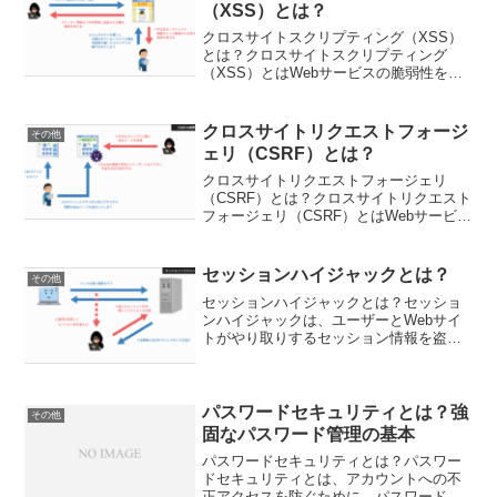
により、ユーザ...
（XSS）とは？
クロスサイトスクリプティング（XSS）
とは？クロスサイトスクリプティング
（XSS）とはWebサービスの脆弱性を利
用した攻撃です。具体的には、入力フォ
ーム等から悪意あるコードを入力・保存
し、第三者のブラウザで保存した悪意の
クロスサイトリクエストフォージ
その他
あるコードを実行する...
ェリ（CSRF）とは？
クロスサイトリクエストフォージェリ
（CSRF）とは？クロスサイトリクエスト
フォージェリ（CSRF）とはWebサービス
の脆弱性を利用した攻撃です。簡単に説
明すると、クロスサイトリクエストフォ
ージェリ（CSRF）とは、攻撃者が別のユ
セッションハイジャックとは？
その他
ーザーになり...
セッションハイジャックとは？セッショ
ンハイジャックは、ユーザーとWebサイ
トがやり取りするセッション情報を盗
み、不正にアクセスする攻撃手法です。
一般的に、Webサイトにログインする
と、ユーザーは一時的な「セッション
ID」を発行され、そのID...
パスワードセキュリティとは？強
その他
固なパスワード管理の基本
パスワードセキュリティとは？パスワー
ドセキュリティとは、アカウントへの不
正アクセスを防ぐために、パスワードの