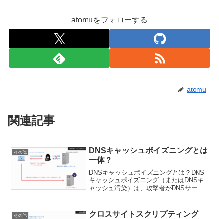
atomuをフォローする
atomu
関連記事
DNSキャッシュポイズニングとは
その他
一体？
DNSキャッシュポイズニングとは？DNS
キャッシュポイズニング（またはDNSキ
ャッシュ汚染）は、攻撃者がDNSサーバ
ーに偽の情報を送り込み、正規のドメイ
ン名が攻撃者の用意したIPアドレスに変
換されるようにする攻撃手法です。これ
クロスサイトスクリプティング
その他