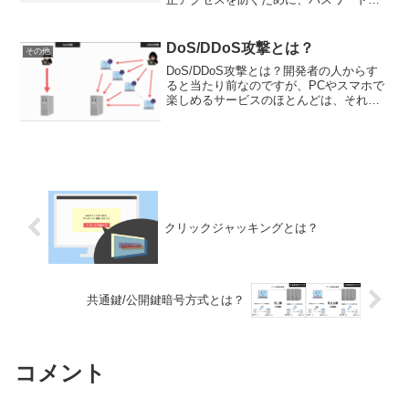
作成・管理・保護を適切に行うセキュリ
ティ対策の基本です。パスワードは、デ
ジタル世界における「鍵」のような存在
DoS/DDoS攻撃とは？
その他
ですが、多くの人が簡単す...
DoS/DDoS攻撃とは？開発者の人からす
ると当たり前なのですが、PCやスマホで
楽しめるサービスのほとんどは、それら
を動かすためにサーバーというものを使
用しています。DoS攻撃とはサーバーに
意図的に大きな負荷をかけることで、
Webサイト・W...
クリックジャッキングとは？
共通鍵/公開鍵暗号方式とは？
コメント